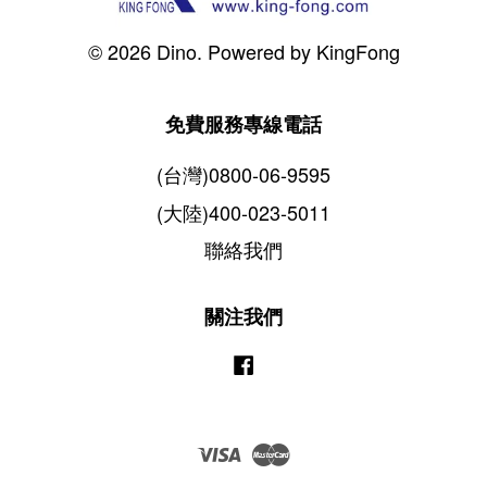
© 2026 Dino. Powered by KingFong
免費服務專線電話
(台灣)0800-06-9595
(大陸)400-023-5011
聯絡我們
關注我們
Facebook
Visa
Master