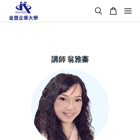
講師 翁雅蓁