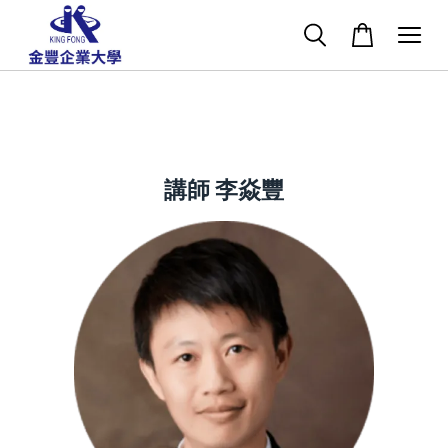
講師 李焱豐